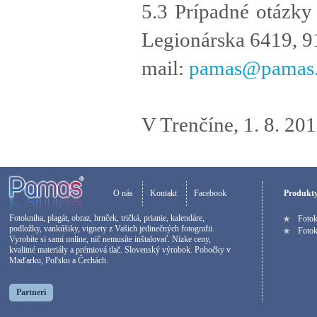
5.3 Prípadné otázky 
Legionárska 6419, 91
mail:
pamas@pamas.
V Trenčíne, 1. 8. 20
O nás
Kontakt
Facebook
Produkt
Fotokniha, plagát, obraz, hrnček, tričká, prianie, kalendáre,
Foto
podložky, vankúšiky, vignety z Vašich jedinečných fotografii.
Fotok
Vyrobíte si sami online, nič nemusíte inštalovať. Nízke ceny,
kvalitné materiály a prémiová tlač. Slovenský výrobok. Pobočky v
Maďarku, Poľsku a Čechách.
Partneri