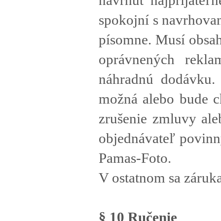
navrhúť najprijateľn
spokojní s navrhova
písomne. Musí obsah
oprávnených rekla
náhradnú dodávku. 
možná alebo bude c
zrušenie zmluvy ale
objednávateľ povinný
Pamas-Foto.
V ostatnom sa záruk
§ 10 Ručenie