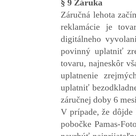
§ 9 Záruka
Záručná lehota začí
reklamácie je tov
digitálneho vyvolan
povinný uplatniť z
tovaru, najneskôr v
uplatnenie zrejmý
uplatniť bezodkladn
záručnej doby 6 mes
V prípade, že dôjde
pobočke Pamas-Foto,