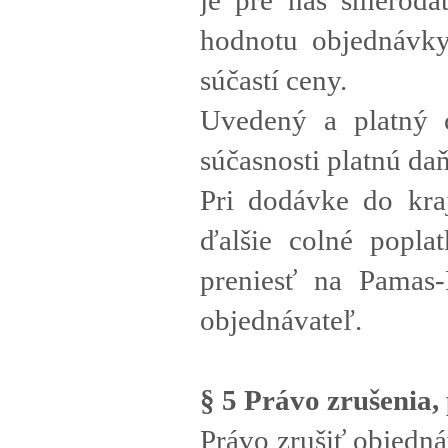
je pre nás smeroda
hodnotu objednávky
súčastí ceny.
Uvedený a platný 
súčasnosti platnú da
Pri dodávke do kraj
ďalšie colné popla
preniesť na Pamas-
objednávateľ.
§ 5 Právo zrušenia,
Právo zrušiť objedn