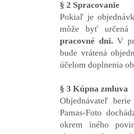
§ 2 Spracovanie
Pokiaľ je objednáv
môže byť určená 
pracovné dni.
V prí
bude vrátená objedn
účelom doplnenia ob
§ 3 Kúpna zmluva
Objednávateľ beri
Pamas-Foto dochád
okrem iného povin