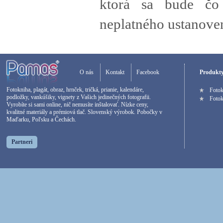
ktorá sa bude čo 
neplatného ustanoven
O nás
Kontakt
Facebook
Produkt
Fotokniha, plagát, obraz, hrnček, tričká, prianie, kalendáre,
Foto
podložky, vankúšiky, vignety z Vašich jedinečných fotografii.
Fotok
Vyrobíte si sami online, nič nemusíte inštalovať. Nízke ceny,
kvalitné materiály a prémiová tlač. Slovenský výrobok. Pobočky v
Maďarku, Poľsku a Čechách.
Partneri