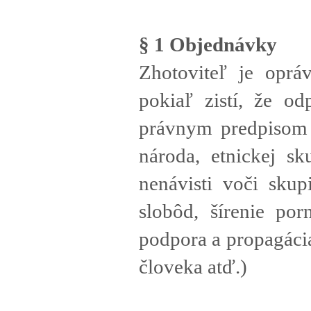
§ 1 Objednávky
Zhotoviteľ je oprá
pokiaľ zistí, že od
právnym predpisom 
národa, etnickej sk
nenávisti voči sku
slobôd, šírenie por
podpora a propagácia
človeka atď.)